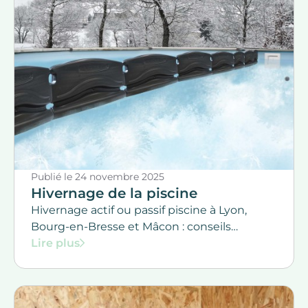
Publié le
24 novembre 2025
Hivernage de la piscine
Hivernage actif ou passif piscine à Lyon,
Bourg-en-Bresse et Mâcon : conseils
d’experts par Immersion Piscines & Spas.
Lire plus
Protégez votre piscine contre le gel et
assurez une remise en route facile au
printemps. Intervention rapide dans l’Ain, le