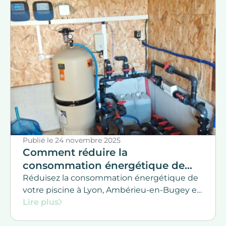
Rhône, la Saône-et-Loire et Haute savoie.
Publié le
24 novembre 2025
Comment réduire la
consommation énergétique de
votre piscine ?
Réduisez la consommation énergétique de
votre piscine à Lyon, Ambérieu-en-Bugey et
Saint-Julien-en-Genevois grâce aux conseils
Lire plus
d’Immersion Piscines & Spas. Pompes basse