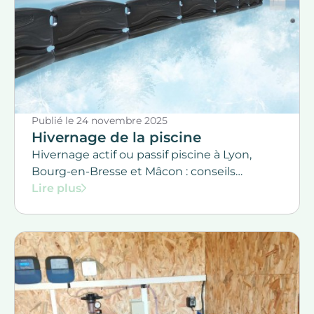
Publié le
24 novembre 2025
Hivernage de la piscine
Hivernage actif ou passif piscine à Lyon,
Bourg-en-Bresse et Mâcon : conseils
d’experts par Immersion Piscines & Spas.
Lire plus
Protégez votre piscine contre le gel et
assurez une remise en route facile au
printemps. Intervention rapide dans l’Ain, le
Rhône, la Saône-et-Loire et Haute savoie.