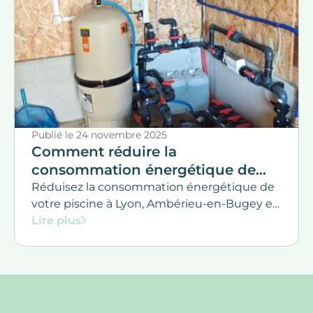
Publié le
24 novembre 2025
Comment réduire la
consommation énergétique de
votre piscine ?
Réduisez la consommation énergétique de
votre piscine à Lyon, Ambérieu-en-Bugey et
Saint-Julien-en-Genevois grâce aux conseils
Lire plus
d’Immersion Piscines & Spas. Pompes basse
consommation, couvertures, chauffage
économique et solutions durables pour
particuliers dans le Rhône, l’Ain ou la Haute
savoie